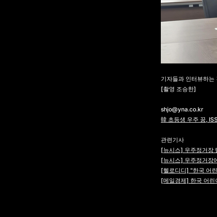
기자들과 인터뷰하는 
[촬영 조승한]
shjo@yna.co.kr
韓 초등생 우주 꿈, I
관련기사
[뉴시스] 우주정거장
​[뉴시스]
우주정거장에
[헬로디디]
"한국 어
​[메일경제] 한국 어린