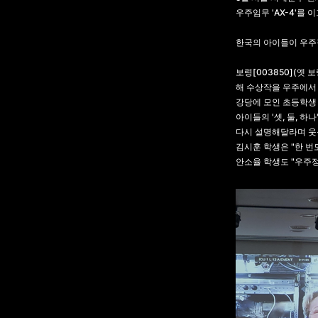
우주임무 'AX-4'를
한국의 아이들이 우주정
보령[003850](옛
해 수상작을 우주에서
강당에 모인 초등학생 
아이들의 '셋, 둘, 
다시 설명해달라며 웃
김시훈 학생은 "한 번
안소율 학생도 "우주정