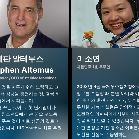
테판 알테무스
​이소연
​대한민국 1호 우주인
ephen Altemus
der / CEO of Intuitive Machines
2008년 4월 국제우주정거장에
 것을 이루기 위해 노력하고
그
임무를 수행할 때 뿐만 아니라 
서 성공을 경험하는 것,
결국 하
한 준비와 훈련 과정 내내, 우주
꿈에서 시작됩니다.
무한한 가능성 실현은 창의적이
 꾸는 것이 그 첫 단계입니다.
도전적인 아이디어에서부터 시
 청소년들에게 큰 꿈을 꾸도록
것을 직접 느낄 수 있었습니다.
 주는 것이 바로 성공의 길로
이
대한 열정을 가진 청소년 여러분
입니다. HIS Youth 대회를
후원
도전을 진심으로 응원하는