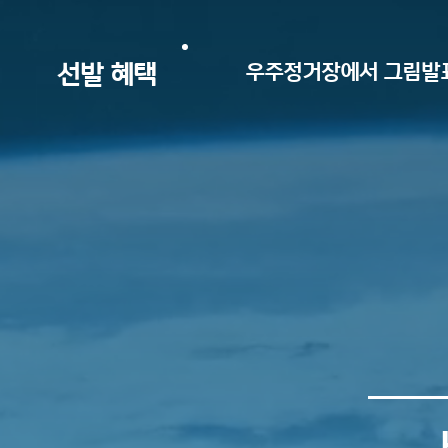
선발 혜택
​우주정거장에서 그림발