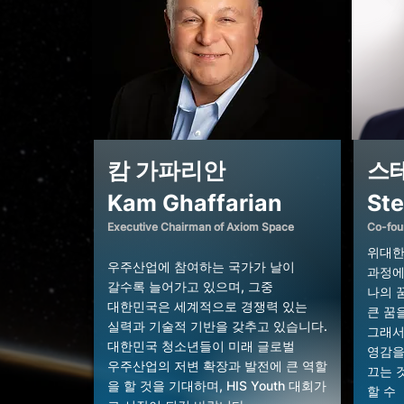
캄 가파리안
스
Kam Ghaffarian
St
Executive Chairman of Axiom Space
Co-foun
위대한
​우주산업에 참여하는 국가가 날이
과정에
갈수록 늘어가고 있으며, 그중
나의 
대한민국은 세계적으로 경쟁력 있는
큰
꿈을
실력과
기술적 기반을 갖추고 있습니다.
그래서
대한민국 청소년들이 미래 글로벌
영감을
우주산업의 저변 확장과 발전에 큰
역할
끄는 것
을 할 것을 기대하며, HIS Youth
대회가
할 수