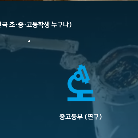
전국 초·중·고등학생 누구나)
​중고등부 (연구)