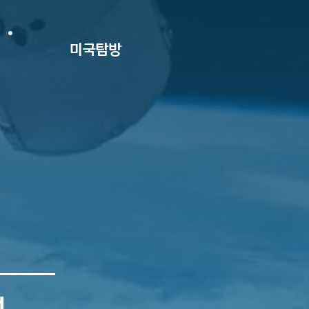
미국탐방
램