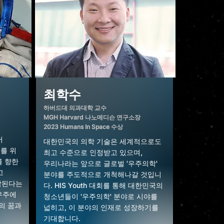
​최학수
하버드대 의과대학 교수
MGH Harvard 나노메디슨 연구소장
2023 Humans In Space 수상
서
대한민국의 의학 기술은 세계적으로도
이를
위
최고 수준으로 인정받고 있으며,
를
향한
우리나라는 앞으로 글로벌 '우주의학'
고
분야를 주도적으로 개척해나갈
것입니
작된다는
다. HIS Youth 대회를 통해
대한민국의
우주에
청소년들이 '우주의학'
분야로 시야를
의 꿈과
넓히고, 이 분야의
인재로 성장하기를
기대합니다.