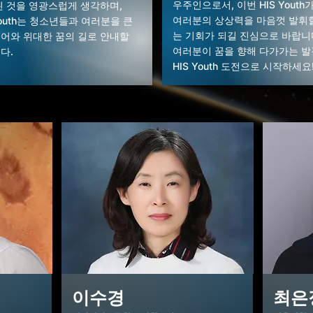
우주인으로서, 이번 HIS Youth
된 것을 영광스럽게
생각하며,
여러분의
상상력을 마음껏 발휘할
Youth는 청소년들과
여러분을 큰
는 기회가 되길 진심으로 바랍니
어와 위대한 꿈의
길로 안내할
여러분이 꿈을 향해 다가가는 
다.
HIS Youth 도전으로 시작하세요
이수경
최은