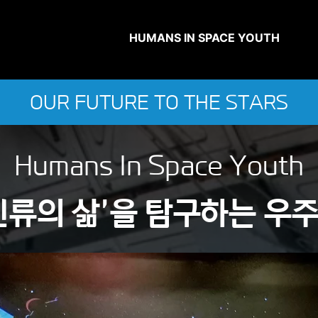
HUMANS IN SPACE YOUTH
OUR FUTURE TO THE STARS
Humans In Space Youth
인류의 삶'을 탐구하는 우