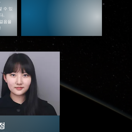
가
 수 있
다.
발걸음을
!
정